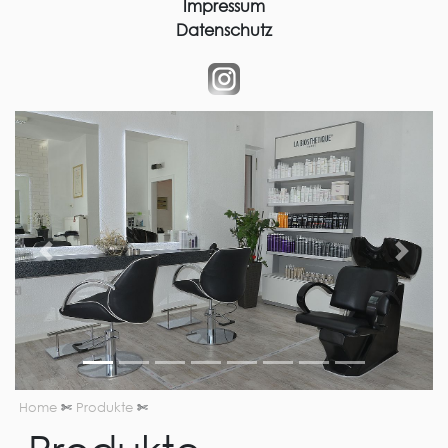
Impressum
Datenschutz
Previous
Next
Home
✄
Produkte
✄